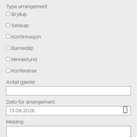
Type arrangement
Bryllup
Selskap
Konfirmasjon
Barnedåp
Minnestund
Konferanse
Antall gjester
Dato for arrangement

august
2026
Melding
man
tir
ons
tor
fre
lør
søn